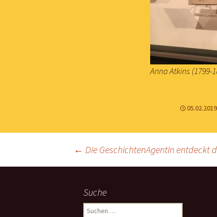
Anna Atkins (1799-1
05.02.2019
Beitrags-
←
Die GeschichtenAgentin entdeckt d
Navigation
Suche
Suchen