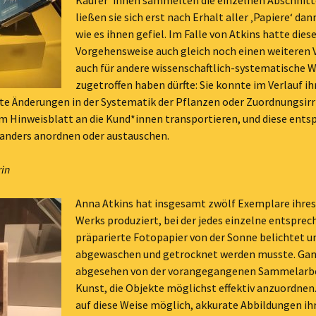
Käufer*innen sammelten die einzelnen Abschnitt
ließen sie sich erst nach Erhalt aller ‚Papiere‘ dan
wie es ihnen gefiel. Im Falle von Atkins hatte dies
Vorgehensweise auch gleich noch einen weiteren V
auch für andere wissenschaftlich-systematische 
zugetroffen haben dürfte: Sie konnte im Verlauf ih
lte Änderungen in der Systematik der Pflanzen oder Zuordnungsir
m Hinweisblatt an die Kund*innen transportieren, und diese ents
 anders anordnen oder austauschen.
rin
Anna Atkins hat insgesamt zwölf Exemplare ihres
Werks produziert, bei der jedes einzelne entspre
präparierte Fotopapier von der Sonne belichtet 
abgewaschen und getrocknet werden musste. Ga
abgesehen von der vorangegangenen Sammelarbe
Kunst, die Objekte möglichst effektiv anzuordnen.
auf diese Weise möglich, akkurate Abbildungen ih