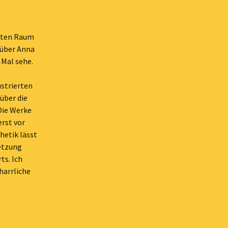
elten Raum
 über Anna
 Mal sehe.
e
ustrierten
über die
 Die Werke
erst vor
hetik lässt
setzung
ts. Ich
harrliche