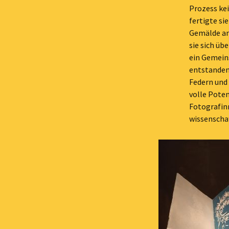
Prozess ke
fertigte si
Gemälde an
sie sich üb
ein Gemein
entstanden
Federn und 
volle Poten
Fotografin
wissenscha