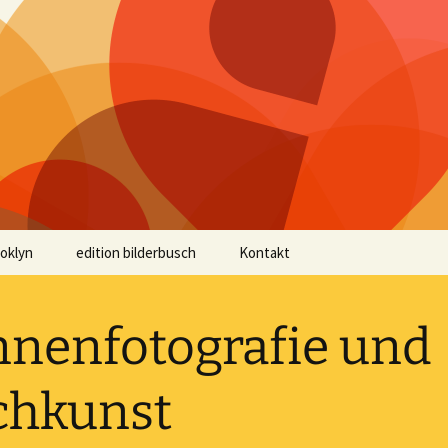
ooklyn
edition bilderbusch
Kontakt
nenfotografie und
chkunst