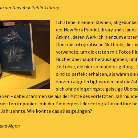
in der New York Public Library
Ich stehe in einem kleinen, abgedunk
der New York Public Library und staune
Atkins , deren Werk ich hier zum ersten
Über die fotografische Methode, die si
verwandte, um die ersten mit Fotos ill
Bücher überhaupt herauszugeben, und 
Zeitreise, die hier so mühelos gelingt.
sind so perfekt erhalten, als wären sie 
kurzem angefertigt worden und die Äst
sich ohne die geringste geistige Über
eßen – dabei stammen sie aus der Mitte des vorletzten Jahrhunder
eisten imponiert mir der Pioniergeist der Fotografin und ihre be
 Jahrzehnte. Wie konnte das alles gelingen?
 und Algen