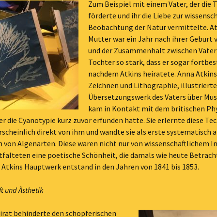
Zum Beispiel mit einem Vater, der die 
förderte und ihr die Liebe zur wissensc
Beobachtung der Natur vermittelte. A
Mutter war ein Jahr nach ihrer Geburt 
und der Zusammenhalt zwischen Vater
Tochter so stark, dass er sogar fortbes
nachdem Atkins heiratete. Anna Atkins
Zeichnen und Lithographie, illustrierte
Übersetzungswerk des Vaters über Mus
kam in Kontakt mit dem britischen Ph
er die Cyanotypie kurz zuvor erfunden hatte. Sie erlernte diese Te
cheinlich direkt von ihm und wandte sie als erste systematisch a
 von Algenarten. Diese waren nicht nur von wissenschaftlichem In
tfalteten eine poetische Schönheit, die damals wie heute Betrac
 Atkins Hauptwerk entstand in den Jahren von 1841 bis 1853.
t und Ästhetik
irat behinderte den schöpferischen