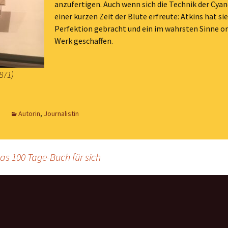
anzufertigen. Auch wenn sich die Technik der Cyan
einer kurzen Zeit der Blüte erfreute: Atkins hat sie
Perfektion gebracht und ein im wahrsten Sinne or
Werk geschaffen.
871)
Autorin
,
Journalistin
as 100 Tage-Buch für sich