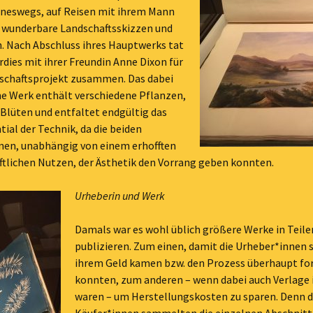
ineswegs, auf Reisen mit ihrem Mann
e wunderbare Landschaftsskizzen und
. Nach Abschluss ihres Hauptwerks tat
erdies mit ihrer Freundin Anne Dixon für
schaftsprojekt zusammen. Das dabei
e Werk enthält verschiedene Pflanzen,
Blüten und entfaltet endgültig das
tial der Technik, da die beiden
nen, unabhängig von einem erhofften
ftlichen Nutzen, der Ästhetik den Vorrang geben konnten.
Urheberin und Werk
Damals war es wohl üblich größere Werke in Teile
publizieren. Zum einen, damit die Urheber*innen 
ihrem Geld kamen bzw. den Prozess überhaupt fo
konnten, zum anderen – wenn dabei auch Verlage 
waren – um Herstellungskosten zu sparen. Denn d