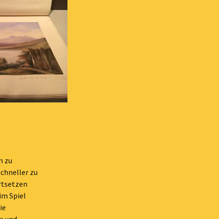
n zu
schneller zu
rtsetzen
im Spiel
ie