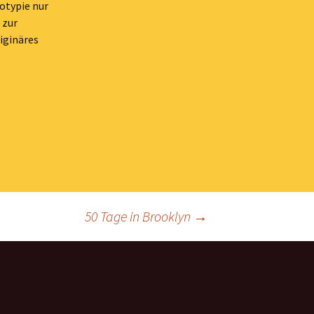
otypie nur
 zur
iginäres
50 Tage in Brooklyn
→