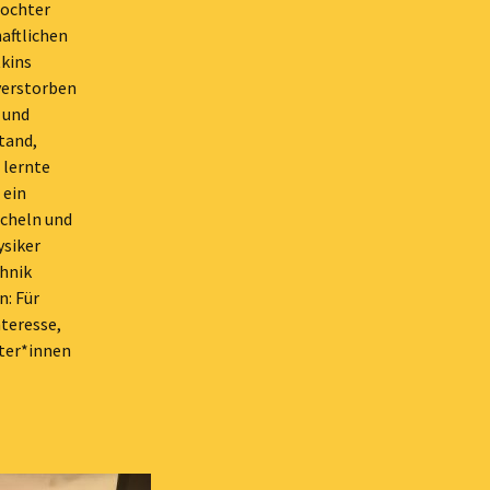
Tochter
haftlichen
tkins
verstorben
 und
tand,
 lernte
 ein
cheln und
ysiker
chnik
n: Für
teresse,
hter*innen