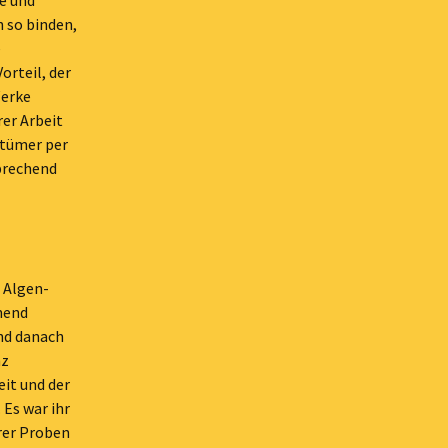
e und
n so binden,
e
orteil, der
Werke
rer Arbeit
rtümer per
prechend
 Algen-
chend
und danach
nz
it und der
 Es war ihr
rer Proben