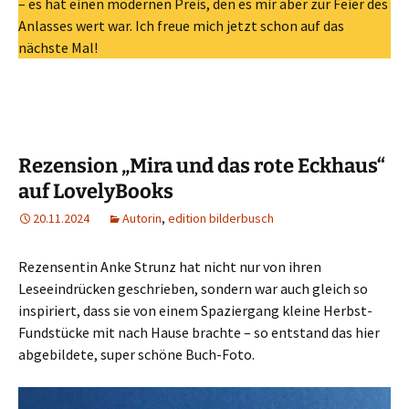
– es hat einen modernen Preis, den es mir aber zur Feier des
Anlasses wert war. Ich freue mich jetzt schon auf das
nächste Mal!
Rezension „Mira und das rote Eckhaus“
auf LovelyBooks
20.11.2024
Autorin
,
edition bilderbusch
Rezensentin Anke Strunz hat nicht nur von ihren
Leseeindrücken geschrieben, sondern war auch gleich so
inspiriert, dass sie von einem Spaziergang kleine Herbst-
Fundstücke mit nach Hause brachte – so entstand das hier
abgebildete, super schöne Buch-Foto.