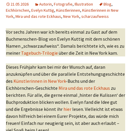
21.05.2026
Autorin
,
Fotografie
,
Illustration
Blog
,
Eichhörnchen
,
Evelyn Kuttig
,
Künstlerinnen
,
Künstlerinnen in New
York
,
Mira und das rote Eckhaus
,
New York
,
scharzaufweiss
Vor sechs Jahren war ich bereits einmal zu Gast auf dem
Buchmenschen-Blog von Evelyn Kuttig mit dem schönen
Namen „schwarzaufweiss“. Damals berichtete ich, wie es zu
meiner
Tagebuch-Trilogie
über die Zeit in New York kam.
Dieses Frühjahr kam bei mir der Wunsch auf, daran
anzuknüpfen und über die parallele Entstehungsgeschichte
des
Künstlerinnen in New York
-Buchs und der
Eichhörnchen-Geschichte
Mira und das rote Eckhaus
zu
berichten. Für alle, die gerne einmal ‚hinter die Kulissen‘ der
Buchproduktion blicken wollen. Evelyn fand die Idee gut
und die Ergebnisse könnt ihr
hier
lesen. Vielleicht ist etwas
davon hilfreich bei einem Eurer Projekte, das würde mich
freuen! Einfach nur neugierig sein, ist aber auch erlaubt –
viel Spaß beim Lesen!