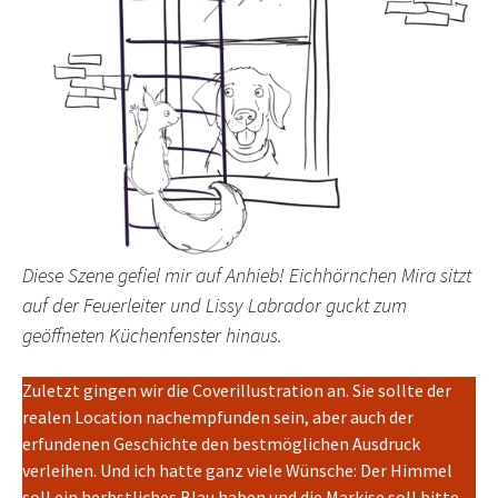
Diese Szene gefiel mir auf Anhieb! Eichhörnchen Mira sitzt
auf der Feuerleiter und Lissy Labrador guckt zum
geöffneten Küchenfenster hinaus.
Zuletzt gingen wir die Coverillustration an. Sie sollte der
realen Location nachempfunden sein, aber auch der
erfundenen Geschichte den bestmöglichen Ausdruck
verleihen. Und ich hatte ganz viele Wünsche: Der Himmel
soll ein herbstliches Blau haben und die Markise soll bitte