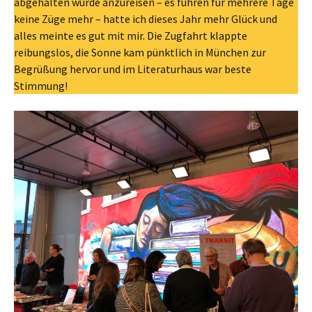
abgehalten wurde anzureisen – es fuhren für mehrere Tage
keine Züge mehr – hatte ich dieses Jahr mehr Glück und
alles meinte es gut mit mir. Die Zugfahrt klappte
reibungslos, die Sonne kam pünktlich in München zur
Begrüßung hervor und im Literaturhaus war beste
Stimmung!