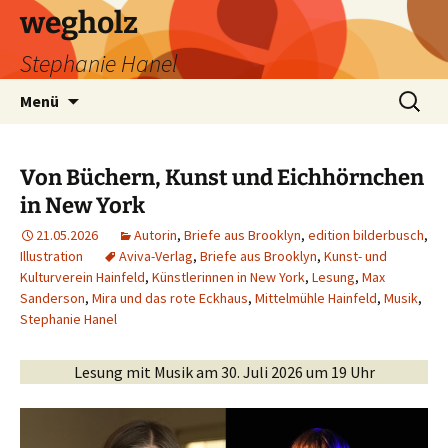
wegholz
Stephanie Hanel
Zum
Suchen
Menü
Inhalt
nach:
springen
Von Büchern, Kunst und Eichhörnchen
in New York
21.05.2026
Autorin
,
Briefe aus Brooklyn
,
edition bilderbusch
,
Illustration
Aviva-Verlag
,
Briefe aus Brooklyn
,
Kunst- und
Kulturverein Hainfeld
,
Künstlerinnen in New York
,
Lesung
,
Max
Sanderson
,
Mira und das rote Eckhaus
,
Mittelmühle Hainfeld
,
Musik
,
Stephanie Hanel
Lesung mit Musik am 30. Juli 2026 um 19 Uhr