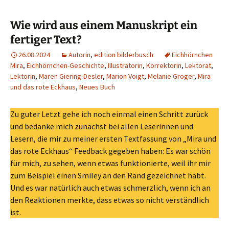
Wie wird aus einem Manuskript ein
fertiger Text?
26.08.2024
Autorin
,
edition bilderbusch
Eichhörnchen
Mira
,
Eichhörnchen-Geschichte
,
Illustratorin
,
Korrektorin
,
Lektorat
,
Lektorin
,
Maren Giering-Desler
,
Marion Voigt
,
Melanie Groger
,
Mira
und das rote Eckhaus
,
Neues Buch
Zu guter Letzt gehe ich noch einmal einen Schritt zurück
und bedanke mich zunächst bei allen Leserinnen und
Lesern, die mir zu meiner ersten Textfassung von „Mira und
das rote Eckhaus“ Feedback gegeben haben: Es war schön
für mich, zu sehen, wenn etwas funktionierte, weil ihr mir
zum Beispiel einen Smiley an den Rand gezeichnet habt.
Und es war natürlich auch etwas schmerzlich, wenn ich an
den Reaktionen merkte, dass etwas so nicht verständlich
ist.