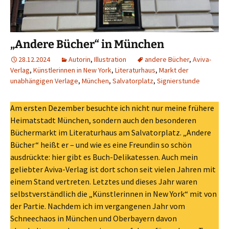
„Andere Bücher“ in München
28.12.2024
Autorin
,
Illustration
andere Bücher
,
Aviva-
Verlag
,
Künstlerinnen in New York
,
Literaturhaus
,
Markt der
unabhängigen Verlage
,
München
,
Salvatorplatz
,
Signierstunde
Am ersten Dezember besuchte ich nicht nur meine frühere
Heimatstadt München, sondern auch den besonderen
Büchermarkt im Literaturhaus am Salvatorplatz. „Andere
Bücher“ heißt er – und wie es eine Freundin so schön
ausdrückte: hier gibt es Buch-Delikatessen. Auch mein
geliebter Aviva-Verlag ist dort schon seit vielen Jahren mit
einem Stand vertreten. Letztes und dieses Jahr waren
selbstverständlich die „Künstlerinnen in New York“ mit von
der Partie. Nachdem ich im vergangenen Jahr vom
Schneechaos in München und Oberbayern davon