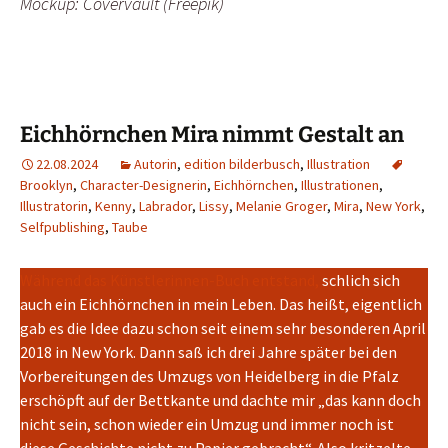
Mockup: Covervault (Freepik)
Eichhörnchen Mira nimmt Gestalt an
22.08.2024
Autorin
,
edition bilderbusch
,
Illustration
Brooklyn
,
Character-Designerin
,
Eichhörnchen
,
Illustrationen
,
Illustratorin
,
Kenny
,
Labrador
,
Lissy
,
Melanie Groger
,
Mira
,
New York
,
Selfpublishing
,
Taube
Während das Künstlerinnen-Buch entstand,
schlich sich
auch ein Eichhörnchen in mein Leben. Das heißt, eigentlich
gab es die Idee dazu schon seit einem sehr besonderen April
2018 in New York. Dann saß ich drei Jahre später bei den
Vorbereitungen des Umzugs von Heidelberg in die Pfalz
erschöpft auf der Bettkante und dachte mir „das kann doch
nicht sein, schon wieder ein Umzug und immer noch ist