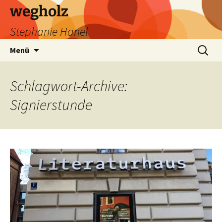
wegholz
Stephanie Hanel
Zum
Suchen
Menü
Inhalt
nach:
springen
Schlagwort-Archive:
Signierstunde