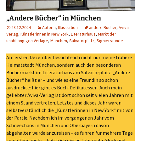
„Andere Bücher“ in München
28.12.2024
Autorin
,
Illustration
andere Bücher
,
Aviva-
Verlag
,
Künstlerinnen in New York
,
Literaturhaus
,
Markt der
unabhängigen Verlage
,
München
,
Salvatorplatz
,
Signierstunde
Am ersten Dezember besuchte ich nicht nur meine frühere
Heimatstadt München, sondern auch den besonderen
Büchermarkt im Literaturhaus am Salvatorplatz. „Andere
Bücher“ heißt er – und wie es eine Freundin so schön
ausdrückte: hier gibt es Buch-Delikatessen. Auch mein
geliebter Aviva-Verlag ist dort schon seit vielen Jahren mit
einem Stand vertreten. Letztes und dieses Jahr waren
selbstverständlich die „Künstlerinnen in New York“ mit von
der Partie. Nachdem ich im vergangenen Jahr vom
Schneechaos in München und Oberbayern davon
abgehalten wurde anzureisen – es fuhren für mehrere Tage
keine Züge mehr – hatte ich dieses Jahr mehr Glück und