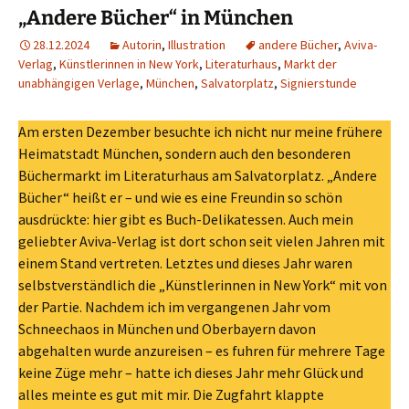
„Andere Bücher“ in München
28.12.2024
Autorin
,
Illustration
andere Bücher
,
Aviva-
Verlag
,
Künstlerinnen in New York
,
Literaturhaus
,
Markt der
unabhängigen Verlage
,
München
,
Salvatorplatz
,
Signierstunde
Am ersten Dezember besuchte ich nicht nur meine frühere
Heimatstadt München, sondern auch den besonderen
Büchermarkt im Literaturhaus am Salvatorplatz. „Andere
Bücher“ heißt er – und wie es eine Freundin so schön
ausdrückte: hier gibt es Buch-Delikatessen. Auch mein
geliebter Aviva-Verlag ist dort schon seit vielen Jahren mit
einem Stand vertreten. Letztes und dieses Jahr waren
selbstverständlich die „Künstlerinnen in New York“ mit von
der Partie. Nachdem ich im vergangenen Jahr vom
Schneechaos in München und Oberbayern davon
abgehalten wurde anzureisen – es fuhren für mehrere Tage
keine Züge mehr – hatte ich dieses Jahr mehr Glück und
alles meinte es gut mit mir. Die Zugfahrt klappte