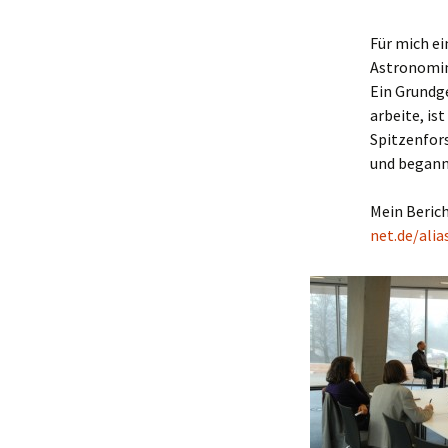
Für mich ei
Astronomin
Ein Grundge
arbeite, is
Spitzenfors
und begann 
Mein Berich
net.de/ali