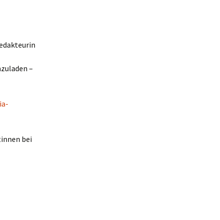
Redakteurin
nzuladen –
ia-
tinnen bei