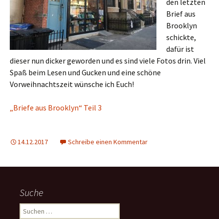
den letzten
Brief aus
Brooklyn
schickte,
dafür ist
dieser nun dicker geworden und es sind viele Fotos drin. Viel
Spaß beim Lesen und Gucken und eine schöne
Vorweihnachtszeit wünsche ich Euch!
„Briefe aus Brooklyn“ Teil 3
14.12.2017
Schreibe einen Kommentar
Suche
Suchen
nach: