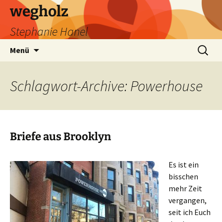
wegholz
Stephanie Hanel
Zum
Suchen
Menü
Inhalt
nach:
springen
Schlagwort-Archive: Powerhouse
Briefe aus Brooklyn
Es ist ein
bisschen
mehr Zeit
vergangen,
seit ich Euch