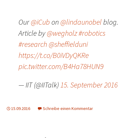
Our
@iCub
on
@lindaunobel
blog.
Article by
@wegholz
#robotics
#research
@sheffielduni
https://t.co/B0iVDyQKRe
pic.twitter.com/B4Ha78HUN9
— IIT (@IITalk)
15. September 2016
15.09.2016
Schreibe einen Kommentar