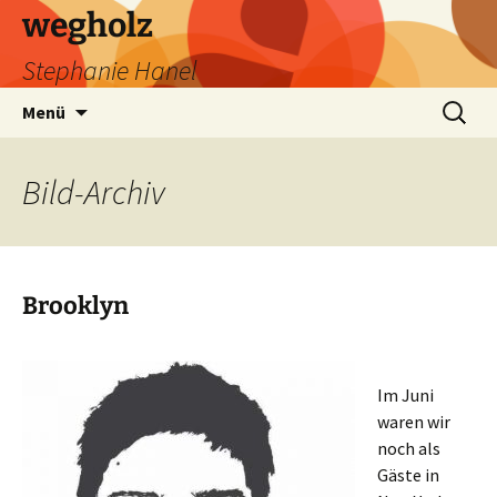
wegholz
Stephanie Hanel
Zum
Suchen
Menü
Inhalt
nach:
springen
Bild
-Archiv
Brooklyn
Im Juni
waren wir
noch als
Gäste in