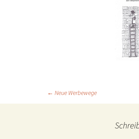
Beitrags-
←
Neue Werbewege
Navigation
Schrei