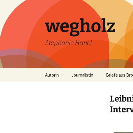
wegholz
Stephanie Hanel
Zum
Autorin
Journalistin
Briefe aus Br
Inhalt
springen
Leibn
Inter