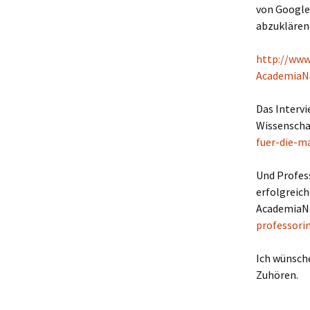
von Google-
abzuklären 
http://www
AcademiaN
Das Intervi
Wissenscha
fuer-die-m
Und Profess
erfolgreich
AcademiaNe
professori
Ich wünsche
Zuhören.