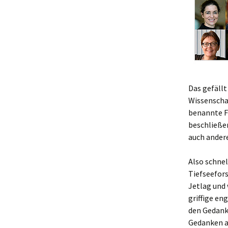
Das gefällt
Wissenschaf
benannte F
beschließen
auch andere
Also schnel
Tiefseefors
Jetlag und 
griffige en
den Gedanke
Gedanken a