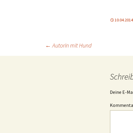
10.04.2014
Beitrags-
←
Autorin mit Hund
Navigation
Schrei
Deine E-Mai
Komment