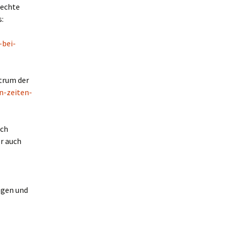
rechte
s:
-bei-
ktrum der
n-zeiten-
ich
er auch
agen und