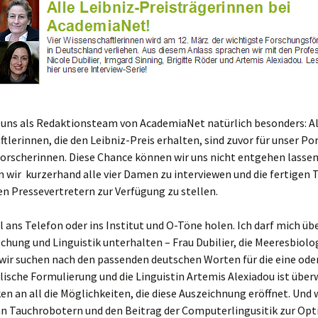
 uns als Redaktionsteam von AcademiaNet natürlich besonders: All
tlerinnen, die den Leibniz-Preis erhalten, sind zuvor für unser Po
orscherinnen. Diese Chance können wir uns nicht entgehen lassen
 wir kurzerhand alle vier Damen zu interviewen und die fertigen 
n Pressevertretern zur Verfügung zu stellen.
l ans Telefon oder ins Institut und O-Töne holen. Ich darf mich üb
chung und Linguistik unterhalten – Frau Dubilier, die Meeresbiolog
wir suchen nach den passenden deutschen Worten für die eine ode
glische Formulierung und die Linguistin Artemis Alexiadou ist über
n an all die Möglichkeiten, die diese Auszeichnung eröffnet. Und 
n Tauchrobotern und den Beitrag der Computerlingusitik zur Op