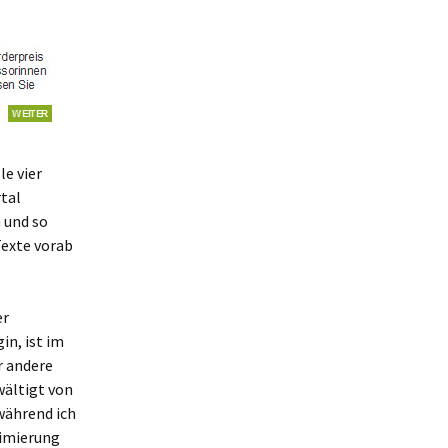
e vier
rtal
 und so
Texte vorab
er
in, ist im
r andere
wältigt von
während ich
timierung