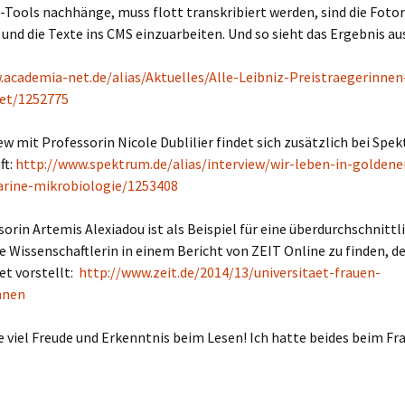
Tools nachhänge, muss flott transkribiert werden, sind die Foto
und die Texte ins CMS einzuarbeiten. Und so sieht das Ergebnis au
.academia-net.de/alias/Aktuelles/Alle-Leibniz-Preistraegerinnen
et/1252775
ew mit Professorin Nicole Dublilier findet sich zusätzlich bei Spe
ft:
http://www.spektrum.de/alias/interview/wir-leben-in-goldene
arine-mikrobiologie/1253408
orin Artemis Alexiadou ist als Beispiel für eine überdurchschnittl
e Wissenschaftlerin in einem Bericht von ZEIT Online zu finden, d
t vorstellt:
http://www.zeit.de/2014/13/universitaet-frauen-
nnen
 viel Freude und Erkenntnis beim Lesen! Ich hatte beides beim Fr