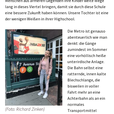
Menschen aus ärmeren Gegenden ihre Kinder weite Wege
lang in dieses Viertel bringen, damit sie durch diese Schule
eine bessere Zukunft haben können. Unsere Tochter ist eine
der wenigen Weißen in ihrer Highschool.
Die Metro ist genauso
abenteuerlich wie man
denkt: die Gänge
zumindest im Sommer
eine vorhöllisch heiße
unterirdische Anlage.
Die Bahn selbst eine
ratternde, innen kalte
Blechschlange, die
bisweilen in voller
Fahrt mehr an eine
Achterbahn als an ein
normales
(Foto: Richard Zinken)
Transportmittel