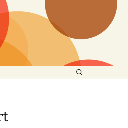
Suchen
nach:
rt