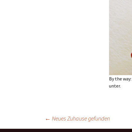
By the way:
unter.
Beitrags-
←
Neues Zuhause gefunden