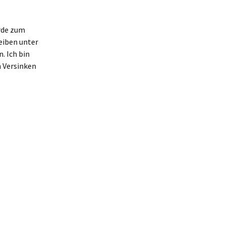
rde zum
eiben unter
. Ich bin
h Versinken