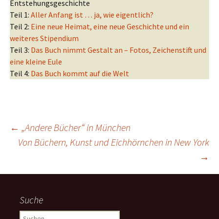
Entstehungsgeschichte
Teil 1:
Aller Anfang ist … ja, wie eigentlich?
Teil 2:
Eine neue Heimat, eine neue Geschichte und ein
weiteres Stipendium
Teil 3:
Das Buch nimmt Gestalt an – Fotos, Zeichenstift und
eine kleine Eule
Teil 4:
Das Buch kommt auf die Welt
Beitrags-
←
„Andere Bücher“ in München
Von Büchern, Kunst und Eichhörnchen in New York
→
Navigation
Suche
Suchen