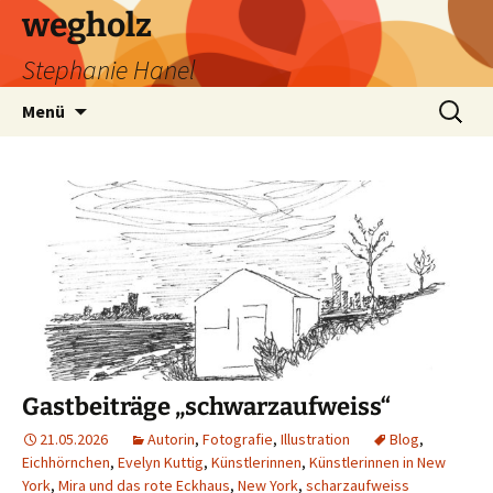
wegholz
Stephanie Hanel
Zum
Suchen
Menü
Inhalt
nach:
springen
Gastbeiträge „schwarzaufweiss“
21.05.2026
Autorin
,
Fotografie
,
Illustration
Blog
,
Eichhörnchen
,
Evelyn Kuttig
,
Künstlerinnen
,
Künstlerinnen in New
York
,
Mira und das rote Eckhaus
,
New York
,
scharzaufweiss