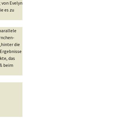
 von Evelyn
e es zu
parallele
rnchen-
‚hinter die
 Ergebnisse
kte, das
aß beim