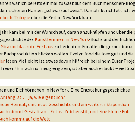
Jahren war ich bereits einmal zu Gast auf dem Buchmenschen-Blog
 dem schönen Namen „schwarzaufweiss“. Damals berichtete ich, wi
ebuch-Trilogie
über die Zeit in New York kam.
jahr kam bei mir der Wunsch auf, daran anzuknüpfen und über die 
sgeschichte des
Künstlerinnen in New York
-Buchs und der Eichhö
e
Mira und das rote Eckhaus
zu berichten. Für alle, die gerne einmal 
er Buchproduktion blicken wollen. Evelyn fand die Idee gut und die
ier
lesen. Vielleicht ist etwas davon hilfreich bei einem Eurer Proje
freuen! Einfach nur neugierig sein, ist aber auch erlaubt – viel Sp
nen und Eichhörnchen in New York. Eine Entstehungsgeschichte
 Anfang ist … ja, wie eigentlich?
 neue Heimat, eine neue Geschichte und ein weiteres Stipendium
uch nimmt Gestalt an – Fotos, Zeichenstift und eine kleine Eule
Buch kommt auf die Welt