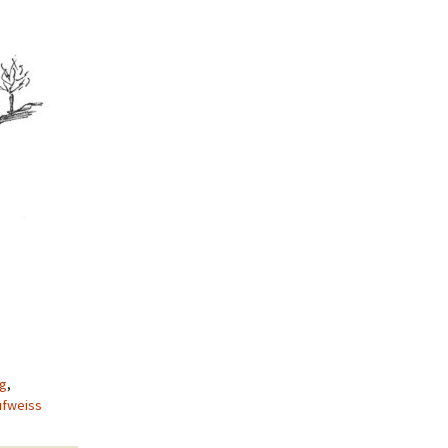
ig
,
ufweiss