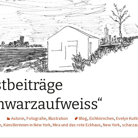
tbeiträge
hwarzaufweiss“
Autorin
,
Fotografie
,
Illustration
Blog
,
Eichhörnchen
,
Evelyn Kutt
n
,
Künstlerinnen in New York
,
Mira und das rote Eckhaus
,
New York
,
scharza